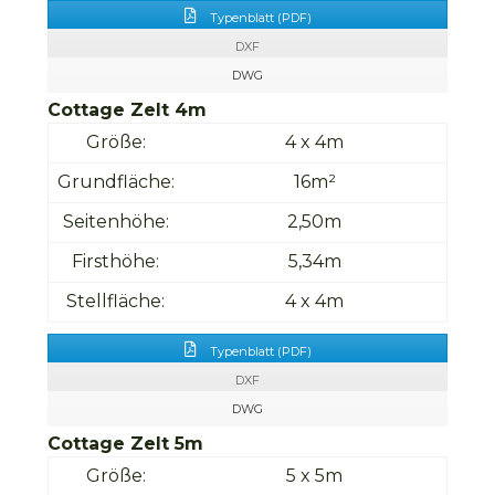
Typenblatt (PDF)
DXF
DWG
Cottage Zelt 4m
Größe:
4 x 4m
Grundfläche:
16m²
Seitenhöhe:
2,50m
Firsthöhe:
5,34m
Stellfläche:
4 x 4m
Typenblatt (PDF)
DXF
DWG
Cottage Zelt 5m
Größe:
5 x 5m