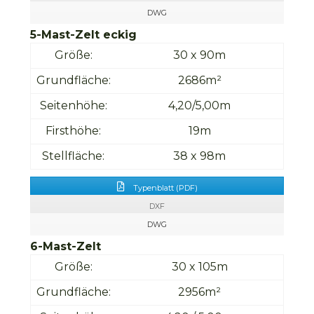
DWG
5-Mast-Zelt eckig
Größe:
30 x 90m
Grundfläche:
2686m²
Seitenhöhe:
4,20/5,00m
Firsthöhe:
19m
Stellfläche:
38 x 98m
Typenblatt (PDF)
DXF
DWG
6-Mast-Zelt
Größe:
30 x 105m
Grundfläche:
2956m²