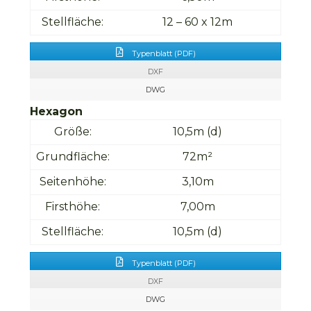
Stellfläche:
12 – 60 x 12m
Typenblatt (PDF)
DXF
DWG
Hexagon
Größe:
10,5m (d)
Grundfläche:
72m²
Seitenhöhe:
3,10m
Firsthöhe:
7,00m
Stellfläche:
10,5m (d)
Typenblatt (PDF)
DXF
DWG