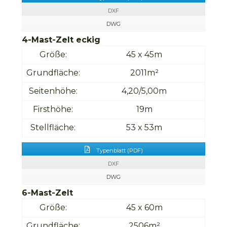
DXF
DWG
4-Mast-Zelt eckig
Größe:
45 x 45m
Grundfläche:
2011m²
Seitenhöhe:
4,20/5,00m
Firsthöhe:
19m
Stellfläche:
53 x 53m
Typenblatt (PDF)
DXF
DWG
6-Mast-Zelt
Größe:
45 x 60m
Grundfläche:
2506m²