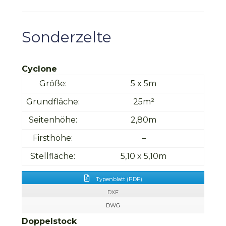
Sonderzelte
Cyclone
Größe:
5 x 5m
Grundfläche:
25m²
Seitenhöhe:
2,80m
Firsthöhe:
–
Stellfläche:
5,10 x 5,10m
Typenblatt (PDF)
DXF
DWG
Doppelstock