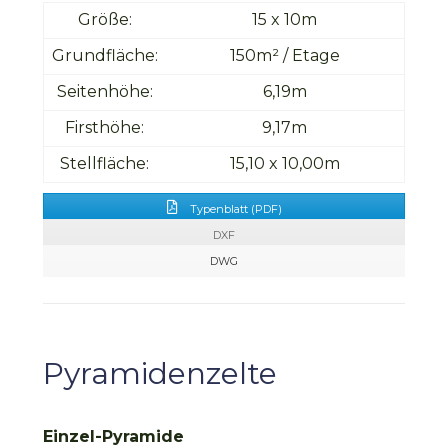
Größe:
15 x 10m
Grundfläche:
150m² / Etage
Seitenhöhe:
6,19m
Firsthöhe:
9,17m
Stellfläche:
15,10 x 10,00m
Typenblatt (PDF)
DXF
DWG
Pyramidenzelte
Einzel-Pyramide