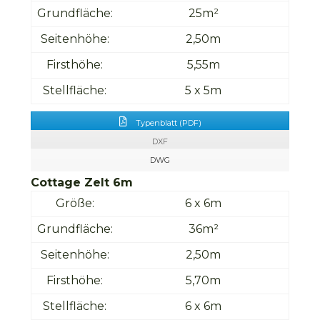
Grundfläche:
25m²
Seitenhöhe:
2,50m
Firsthöhe:
5,55m
Stellfläche:
5 x 5m
Typenblatt (PDF)
DXF
DWG
Cottage Zelt 6m
Größe:
6 x 6m
Grundfläche:
36m²
Seitenhöhe:
2,50m
Firsthöhe:
5,70m
Stellfläche:
6 x 6m