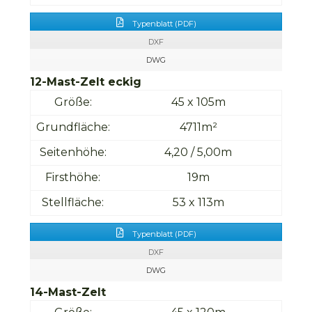
Typenblatt (PDF)
DXF
DWG
12-Mast-Zelt eckig
Größe:
45 x 105m
Grundfläche:
4711m²
Seitenhöhe:
4,20 / 5,00m
Firsthöhe:
19m
Stellfläche:
53 x 113m
Typenblatt (PDF)
DXF
DWG
14-Mast-Zelt