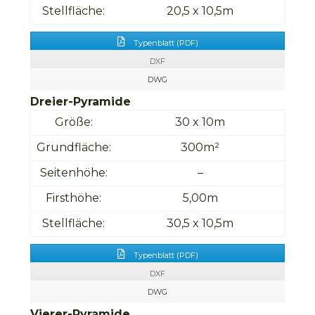
Stellfläche:
20,5 x 10,5m
Typenblatt (PDF)
DXF
DWG
Dreier-Pyramide
Größe:
30 x 10m
Grundfläche:
300m²
Seitenhöhe:
–
Firsthöhe:
5,00m
Stellfläche:
30,5 x 10,5m
Typenblatt (PDF)
DXF
DWG
Vierer-Pyramide