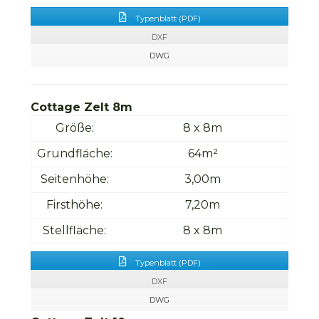
Typenblatt (PDF)
DXF
DWG
Cottage Zelt 8m
Größe:
8 x 8m
Grundfläche:
64m²
Seitenhöhe:
3,00m
Firsthöhe:
7,20m
Stellfläche:
8 x 8m
Typenblatt (PDF)
DXF
DWG