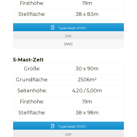
Firsthöhe:
19m
Stellfläche:
38 x 83m
Typenblatt (PDF)
DXF
DWG
5-Mast-Zelt
Größe:
30 x 90m
Grundfläche:
2506m²
Seitenhöhe:
4,20 / 5,00m
Firsthöhe:
19m
Stellfläche:
38 x 98m
Typenblatt (PDF)
DXF