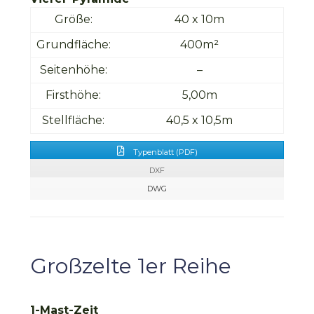
Größe:
40 x 10m
Grundfläche:
400m
²
Seitenhöhe:
–
Firsthöhe:
5,00m
Stellfläche:
40,5 x 10,5m
Typenblatt (PDF)
DXF
DWG
Großzelte 1er Reihe
1-Mast-Zeit