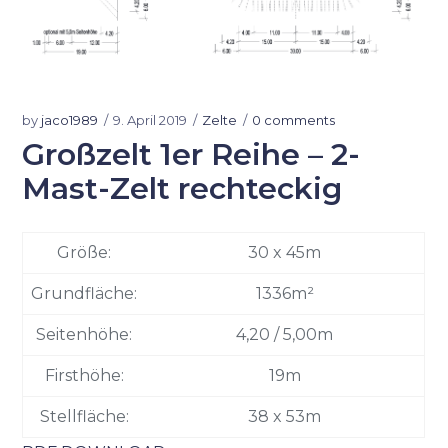
by
jaco1989
9. April 2019
Zelte
0 comments
Großzelt 1er Reihe – 2-
Mast-Zelt rechteckig
Größe:
30 x 45m
Grundfläche:
1336m
²
Seitenhöhe:
4,20 / 5,00m
Firsthöhe:
19m
Stellfläche:
38 x 53m