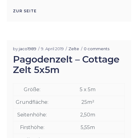
ZUR SEITE
by
jaco1989
9. April 2019
Zelte
0 comments
Pagodenzelt – Cottage
Zelt 5x5m
Größe:
5 x 5m
Grundfläche:
25m²
Seitenhöhe:
2,50m
Firsthöhe:
5,55m