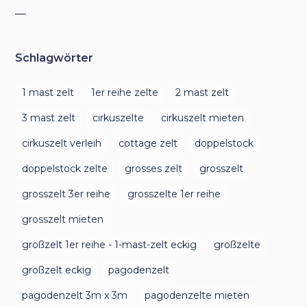
__
Schlagwörter
1 mast zelt
1er reihe zelte
2 mast zelt
3 mast zelt
cirkuszelte
cirkuszelt mieten
cirkuszelt verleih
cottage zelt
doppelstock
doppelstock zelte
grosses zelt
grosszelt
grosszelt 3er reihe
grosszelte 1er reihe
grosszelt mieten
großzelt 1er reihe - 1-mast-zelt eckig
großzelte
großzelt eckig
pagodenzelt
pagodenzelt 3m x 3m
pagodenzelte mieten