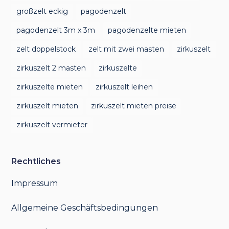
großzelt eckig
pagodenzelt
pagodenzelt 3m x 3m
pagodenzelte mieten
zelt doppelstock
zelt mit zwei masten
zirkuszelt
zirkuszelt 2 masten
zirkuszelte
zirkuszelte mieten
zirkuszelt leihen
zirkuszelt mieten
zirkuszelt mieten preise
zirkuszelt vermieter
Rechtliches
Impressum
Allgemeine Geschäftsbedingungen