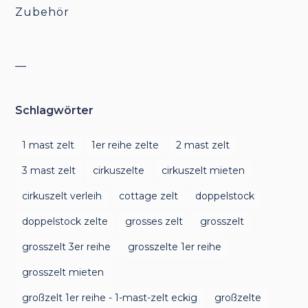
Zubehör
__
Schlagwörter
1 mast zelt
1er reihe zelte
2 mast zelt
3 mast zelt
cirkuszelte
cirkuszelt mieten
cirkuszelt verleih
cottage zelt
doppelstock
doppelstock zelte
grosses zelt
grosszelt
grosszelt 3er reihe
grosszelte 1er reihe
grosszelt mieten
großzelt 1er reihe - 1-mast-zelt eckig
großzelte