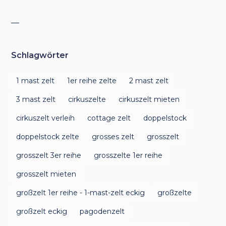
__
Schlagwörter
1 mast zelt
1er reihe zelte
2 mast zelt
3 mast zelt
cirkuszelte
cirkuszelt mieten
cirkuszelt verleih
cottage zelt
doppelstock
doppelstock zelte
grosses zelt
grosszelt
grosszelt 3er reihe
grosszelte 1er reihe
grosszelt mieten
großzelt 1er reihe - 1-mast-zelt eckig
großzelte
großzelt eckig
pagodenzelt