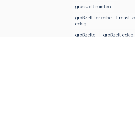
grosszelt mieten
großzelt 1er reihe - 1-mast-z
eckig
großzelte
großzelt eckig
pagodenzelt
pagodenzelt 3m x 3m
pagodenzelte mieten
zelt doppelstock
zelt mit zwei masten
zir
zirkuszelt 2 masten
zirku
zirkuszelte mieten
zirkuszelt leihen