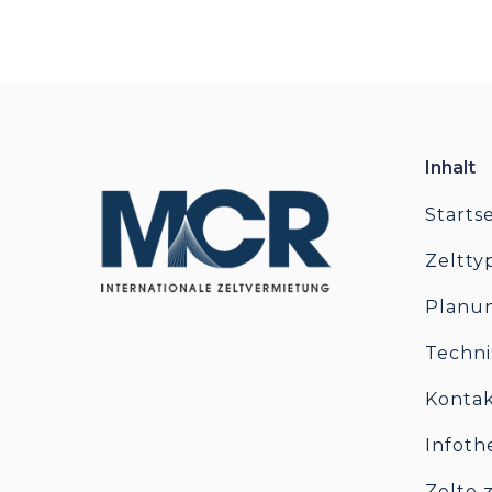
Inhalt
Startse
Zeltty
Planu
Techni
Konta
Infoth
Zelte 