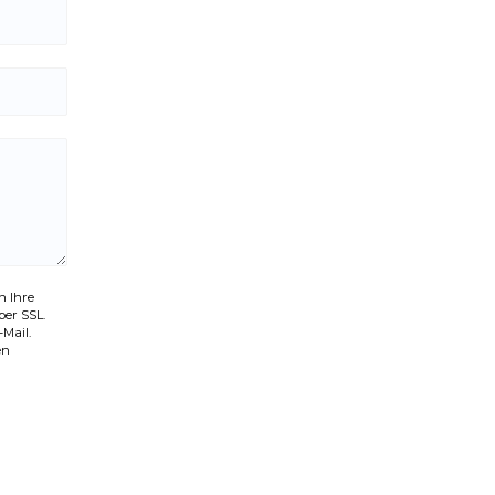
 Ihre
per SSL.
-Mail.
en